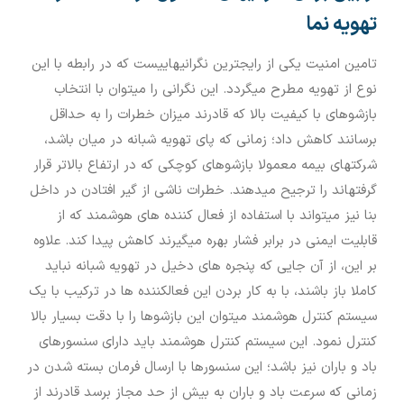
تهویه نما
تامین امنیت یکی از رایج‏ترین نگرانی‏هاییست که در رابطه با این
نوع از تهویه مطرح می‏گردد. این نگرانی را می‏توان با انتخاب
بازشوهای با کیفیت بالا که قادرند میزان خطرات را به حداقل
برسانند کاهش داد؛ زمانی که پای تهویه شبانه در میان باشد،
شرکت‏های بیمه معمولا بازشوهای کوچکی که در ارتفاع بالاتر قرار
گرفته‏اند را ترجیح می‏دهند. خطرات ناشی از گیر افتادن در داخل
بنا نیز می‏تواند با استفاده از فعال‏ کننده‏ های هوشمند که از
قابلیت ایمنی در برابر فشار بهره می‏گیرند کاهش پیدا کند. علاوه
بر این، از آن جایی که پنجره‏ های دخیل در تهویه شبانه نباید
کاملا باز باشند، با به کار بردن این فعال‏کننده‏ ها در ترکیب با یک
سیستم کنترل هوشمند می‏توان این بازشوها را با دقت بسیار بالا
کنترل نمود. این سیستم کنترل هوشمند باید دارای سنسورهای
باد و باران نیز باشد؛ این سنسورها با ارسال فرمان بسته شدن در
زمانی که سرعت باد و باران به بیش از حد مجاز برسد قادرند از