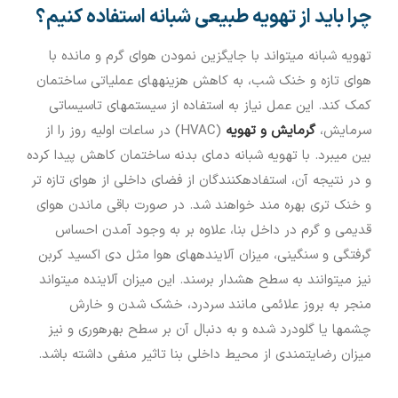
چرا باید از تهویه طبیعی شبانه استفاده کنیم؟
تهویه شبانه می‏تواند با جایگزین نمودن هوای گرم و مانده با
هوای تازه و خنک شب، به کاهش هزینه‏های عملیاتی ساختمان
کمک کند. این عمل نیاز به استفاده از سیستم‏های تاسیساتی
سرمایش،
گرمایش و تهویه
(HVAC) در ساعات اولیه روز را از
بین می‏برد. با تهویه شبانه دمای بدنه ساختمان کاهش پیدا کرده
و در نتیجه آن، استفاده‏کنندگان از فضای داخلی از هوای تازه ‏تر
و خنک ‏تری بهره‏ مند خواهند شد. در صورت باقی ماندن هوای
قدیمی و گرم در داخل بنا، علاوه بر به وجود آمدن احساس
گرفتگی و سنگینی، میزان آلاینده‎های هوا مثل دی اکسید کربن
نیز می‏توانند به سطح هشدار برسند. این میزان آلاینده می‏تواند
منجر به بروز علائمی مانند سردرد، خشک شدن و خارش
چشم‏ها یا گلودرد شده و به دنبال آن بر سطح بهره‏وری و نیز
میزان رضایت‏مندی از محیط داخلی بنا تاثیر منفی داشته باشد.