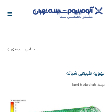
فتن
ه
حتوا
قبلی
بعدی
تهویه طبیعی شبانه
توسط
Saeid Madarshahi
مشاهده
تصویر