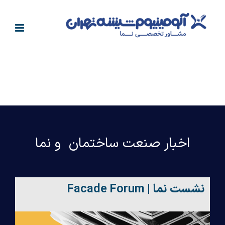
فتن
ه
حتوا
اخبار صنعت ساختمان و نما
0
نشست نما | Facade Forum
s
o
2
m
5