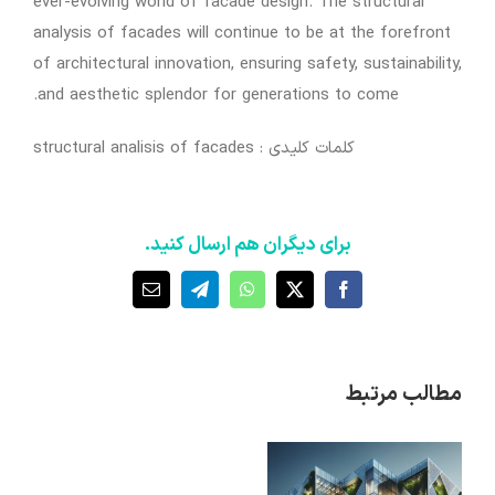
ever-evolving world of facade design. The structural
analysis of facades will continue to be at the forefront
of architectural innovation, ensuring safety, sustainability,
and aesthetic splendor for generations to come.
کلمات کلیدی : structural analisis of facades
برای دیگران هم ارسال کنید.
X
Facebook
WhatsApp
Telegram
ایمیل
مطالب مرتبط