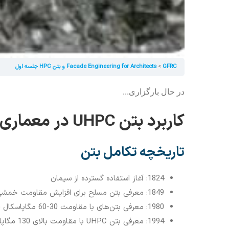
GFRC و بتن HPC جلسه اول
Facade Engineering for Architects
در حال بارگزاری...
کاربرد بتن UHPC در معماری معاصر
تاریخچه تکامل بتن
1824: آغاز استفاده گسترده از سیمان
1849: معرفی بتن مسلح برای افزایش مقاومت خمشی و کششی
1980: معرفی بتن‌های با مقاومت 30-60 مگاپاسکال (HPC)
1994: معرفی بتن UHPC با مقاومت بالای 130 مگاپاسکال