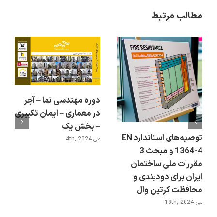
مطالب مرتبط
دوره مهندسی نما – آجر
در معماری – ایمان تکبیری
– بخش یک
توصیه‌های استاندارد EN
می 4th, 2024
1364-4 و مبحث 3
مقررات ملی ساختمان
ایران برای دودبندی و
محافظت کرتین وال
می 18th, 2024