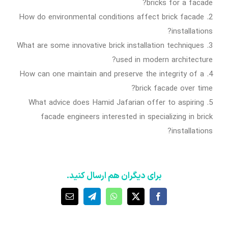
bricks for a facade?
2. How do environmental conditions affect brick facade
installations?
3. What are some innovative brick installation techniques
used in modern architecture?
4. How can one maintain and preserve the integrity of a
brick facade over time?
5. What advice does Hamid Jafarian offer to aspiring
facade engineers interested in specializing in brick
installations?
برای دیگران هم ارسال کنید.
X
Facebook
WhatsApp
Telegram
ایمیل