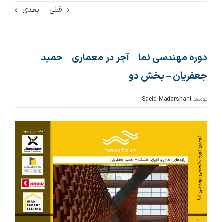
minutes,
قبلی
بعدی
38
seconds
دوره مهندسی نما – آجر در معماری – حمید
جعفریان – بخش دو
توسط
Saeid Madarshahi
مشاهده
تصویر
بزرگتر