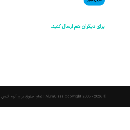
تصویر
بزرگتر
برای دیگران هم ارسال کنید.
© AlumGlass Copyright 2005 -
2026 | تمام حقوق برای آلوم گلس محفوظ می‌باشد
غییر
وار
غزشی