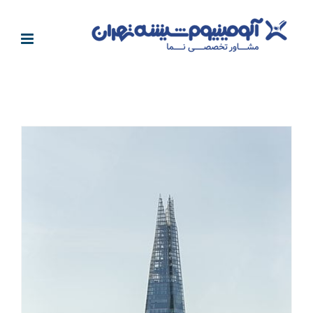
فتن
ه
حتوا