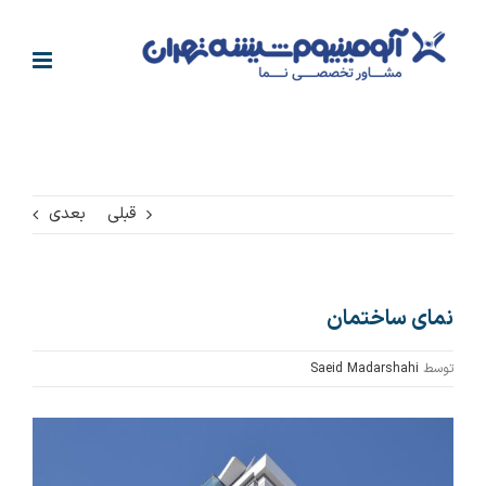
فتن
ه
حتوا
قبلی
بعدی
نمای ساختمان
توسط
Saeid Madarshahi
مشاهده
تصویر