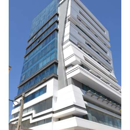
بزرگتر