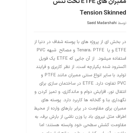
ممبران های ETFE تحت تنش
Tension Skinned
توسط
Saeid Madarshahi
در بخش ای از پروژه‏ های با پوسته شفاف در دنیا از
ETFE و یا Tenara، PTFE و مصالح شبهه PVC
استفاده میشود. از آن جایی که ETFE یک فویل
اکسترود شده یکپارچه است، از نظر کاربری و فرایند
تولید با سایر انواع سنتی ممبران مانند PTFE و
PVC تفاوت دارد. ETFE در ساختمان‏ سازی برای
انتقال نور، افزایش دوام و ماندگاری، و تمیز کردن و
نگهداری بنا و گلخانه ها کاربرد دارد. پوسته‏ های
ممبران برای مقاومت در برابر بارهای وارده از محیط
اطراف مثل نیروی باد یا وزن ناشی از بارش برف، به
مقاومت کشش سطحی خود وابسته هستند؛ اما