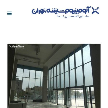
فتن
ه
حتوا